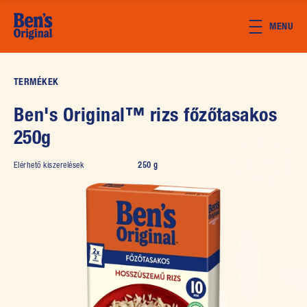
Skip to main content
MENU
TERMÉKEK
Ben's Original™ rizs főzőtasakos
250g
Elérhető kiszerelések
250 g