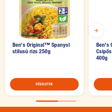
Ben's Original™ Spanyol
Ben's 
stílusú rizs 250g
Csípős
400g
RÉSZLETEK