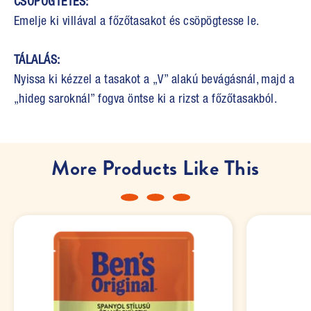
CSÖPÖGTETÉS:
Emelje ki villával a főzőtasakot és csöpögtesse le.
TÁLALÁS:
Nyissa ki kézzel a tasakot a „V” alakú bevágásnál, majd a
„hideg saroknál” fogva öntse ki a rizst a főzőtasakból.
More Products Like This