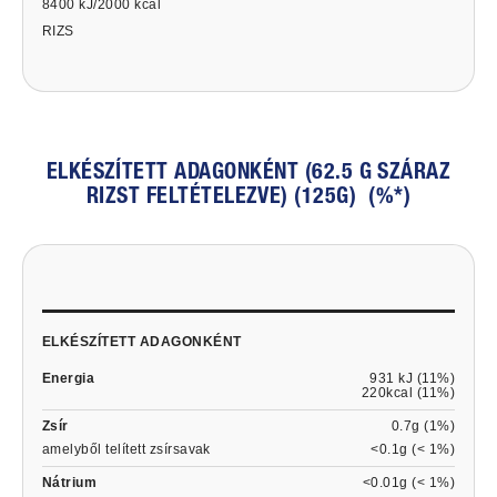
8400 kJ/2000 kcal
RIZS
ELKÉSZÍTETT ADAGONKÉNT (62.5 G SZÁRAZ
RIZST FELTÉTELEZVE) (125G) (%*)
ELKÉSZÍTETT ADAGONKÉNT
Energia
931 kJ (11%)
220kcal (11%)
Zsír
0.7g (1%)
amelyből telített zsírsavak
<0.1g (< 1%)
Nátrium
<0.01g (< 1%)