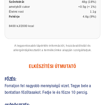
Szénhidrát
48g (18%)
amelyből cukor
<0.5g (< 1%)
Élelmi rost
1.1g
Fehérje
4.6g (9%)
8400 kJ/2000 kcal
A legpontosabb tápérték-információt, hozzávalólistát és
allergéntájékoztatót a termékcímke alapján szolgáltatjuk.
ELKÉSZÍTÉSI ÚTMUTATÓ
FŐZÉS:
Forraljon fel nagyobb mennyiségű vizet. Tegye bele a
bontatlan főzőtasakot. Fedje le és főzze 10 percig.