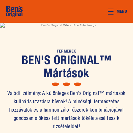
Skip to main content
MENU
TERMÉKEK
BEN'S ORIGINAL™
Mártások
Valódi ízélmény: A különleges Ben’s Original™ mártások
kulináris utazásra hívnak! A minőségi, természetes
hozzávalók és a harmonizáló fűszerek kombinációjával
gondosan előkészített mártások tökéletessé teszik
rizsételeidet!