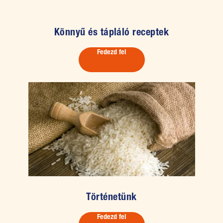
Könnyű és tápláló receptek
Fedezd fel
Történetünk
Fedezd fel