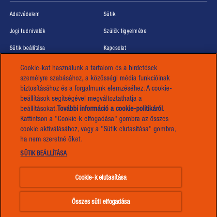
(opens in new window)
(opens in new window)
Adatvédelem
Sütik
(opens in new window)
(opens in new window)
Jogi tudnivalók
Szülők figyelmébe
(opens in new window)
Sütik beállítása
Kapcsolat
(opens in new window)
(opens in new window)
Média
Mars
Cookie-kat használunk a tartalom és a hirdetések
személyre szabásához, a közösségi média funkcióinak
(opens in new window)
(opens in new window)
Hozzáférhetőség
Karrierek
biztosításához és a forgalmunk elemzéséhez. A cookie-
beállítások segítségével megváltoztathatja a
beállításokat.
További információ a cookie-politikáról
(opens in a
.
®™ Marken © Mars, Incorporated 2026
Kattintson a "Cookie-k elfogadása" gombra az összes
new tab)
cookie aktiválásához, vagy a "Sütik elutasítása" gombra,
ha nem szeretné őket.
SÜTIK BEÁLLÍTÁSA
BEN'S ORIGINAL™
Cookie-k elutasítása
(opens in new window)
Tovább
Összes süti elfogadása