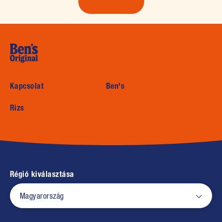
(opens in new window)
Kapcsolat
Ben's
Rizs
Régió kiválasztása
Magyarország