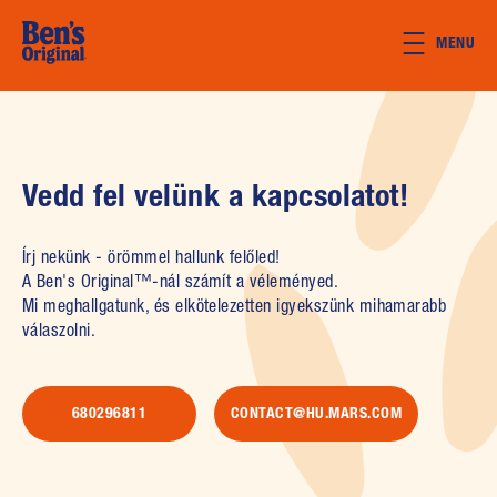
Skip to main content
MENU
Vedd fel velünk a kapcsolatot!
Írj nekünk - örömmel hallunk felőled!
A Ben's Original™-nál számít a véleményed.
Mi meghallgatunk, és elkötelezetten igyekszünk mihamarabb
válaszolni.
680296811
CONTACT@HU.MARS.COM