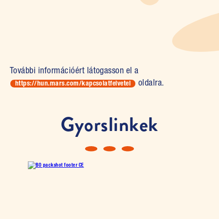
További információért látogasson el a
oldalra.
(open in new tab)
https://hun.mars.com/kapcsolatfelvetel
Gyorslinkek