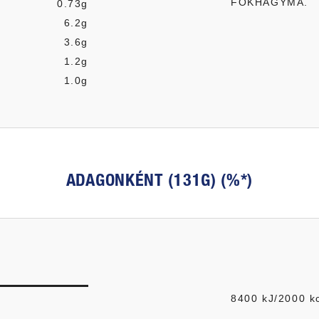
FOKHAGYMA.
0.73g
6.2g
3.6g
1.2g
1.0g
ADAGONKÉNT (131G) (%*)
8400 kJ/2000 k