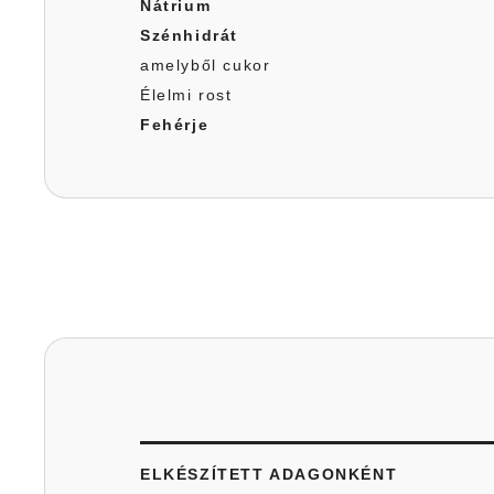
Nátrium
Szénhidrát
amelyből cukor
Élelmi rost
Fehérje
ELKÉSZÍTETT ADAGONKÉNT