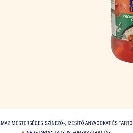
MAZ MESTERSÉGES SZÍNEZŐ-, IZESÍTŐ ANYAGOKAT ÉS TART
VEGETÁRIÁNUSOK IS FOGYASZTHATJÁK