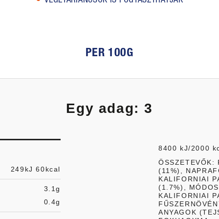
PER 100G
Egy adag:
3
8400 kJ/2000 k
ÖSSZETEVŐK: 
249kJ 60kcal
(11%), NAPRAF
KALIFORNIAI P
(1.7%), MÓDO
3.1g
KALIFORNIAI P
0.4g
FŰSZERNÖVÉNY
ANYAGOK (TEJ