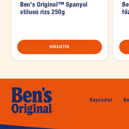
Ben's Original™ Spanyol
Be
stílusú rizs 250g
fő
RÉSZLETEK
(opens
Kapcsolat
Be