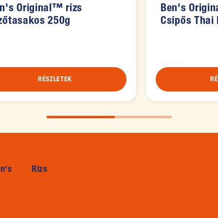
n's Original™ rizs
Ben's Origi
zőtasakos 250g
Csípős Thai
RÉSZLETEK
RÉ
 in new window)
n's
Rizs