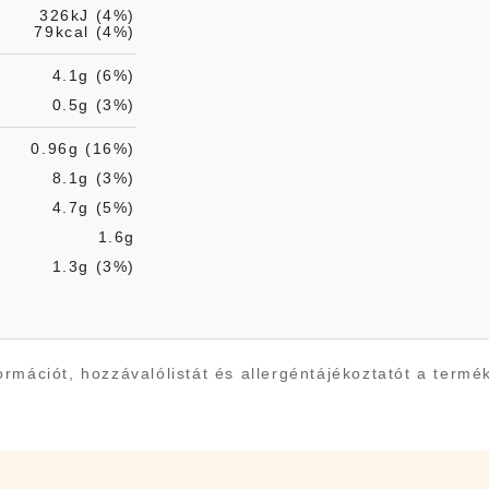
326kJ (4%)
79kcal (4%)
4.1g (6%)
0.5g (3%)
0.96g (16%)
8.1g (3%)
4.7g (5%)
1.6g
1.3g (3%)
rmációt, hozzávalólistát és allergéntájékoztatót a termé