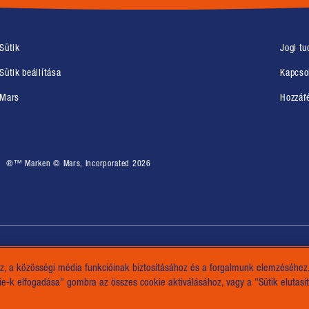
(opens in new window)
(opens
Sütik
Jogi tu
(opens
Sütik beállítása
Kapcso
(opens in new window)
(opens
Mars
Hozzáf
®™ Marken © Mars, Incorporated 2026
, a közösségi média funkcióinak biztosításához és a forgalmunk elemzéséhez. 
)
kie-k elfogadása" gombra az összes cookie aktiválásához, vagy a "Sütik elutas