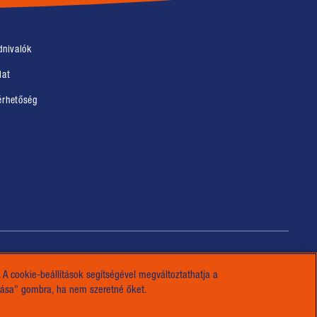
 in new window)
dnivalók
 in new window)
lat
 in new window)
érhetőség
A cookie-beállítások segítségével megváltoztathatja a
ítása" gombra, ha nem szeretné őket.