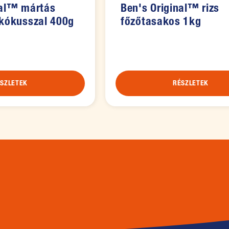
nal™ mártás
Ben's Original™ rizs
 kókusszal 400g
főzőtasakos 1kg
SZLETEK
RÉSZLETEK