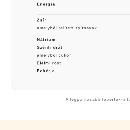
Energia
Zsír
amelyből telített zsírsavak
Nátrium
Szénhidrát
amelyből cukor
Élelmi rost
Fehérje
A legpontosabb tápérték-info