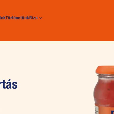
Skip to main content
tek
Történetünk
Rizs
rtás