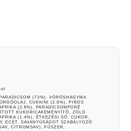
cal
PARADICSOM (73%), VÖRÖSHAGYMA
ORGÓOLAJ, CUKKINI (2.8%), PIROS
APRIKA (2.8%), PARADICSOMPÜRÉ
SÍTOTT KUKORICAKEMÉNYÍTŐ, ZÖLD
APRIKA (1.4%), ÉTKEZÉSI SÓ, CUKOR,
, ECET, SAVANYÚSÁGOT SZABÁLYOZÓ
SAV, CITROMSAV), FŰSZER,